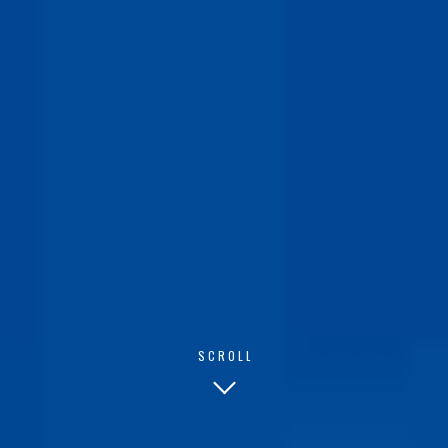
INFO@DIATONICA.SI
+386 31 309 056
SPODNJE LAŽE 24, 3215 LOČE EU-SLOVENIJA
INSTAGRAM
FACEBOOK
LINKEDIN
© COPYRIGHT 2000 - 2026 DIATONICA STUDIO.
SCROLL